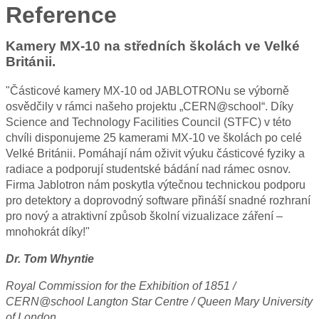
Reference
Kamery MX-10 na středních školách ve Velké
Británii.
"Částicové kamery MX-10 od JABLOTRONu se výborně
osvědčily v rámci našeho projektu „CERN@school“. Díky
Science and Technology Facilities Council (STFC) v této
chvíli disponujeme 25 kamerami MX-10 ve školách po celé
Velké Británii. Pomáhají nám oživit výuku částicové fyziky a
radiace a podporují studentské bádání nad rámec osnov.
Firma Jablotron nám poskytla výtečnou technickou podporu
pro detektory a doprovodný software přináší snadné rozhraní
pro nový a atraktivní způsob školní vizualizace záření –
mnohokrát díky!"
Dr. Tom Whyntie
Royal Commission for the Exhibition of 1851 /
CERN@school Langton Star Centre / Queen Mary University
of London