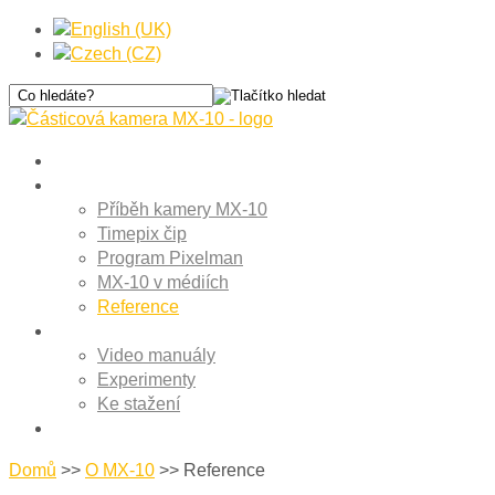
Domů
O MX-10
Příběh kamery MX-10
Timepix čip
Program Pixelman
MX-10 v médiích
Reference
Podpora
Video manuály
Experimenty
Ke stažení
Kontakt
Domů
>>
O MX-10
>>
Reference